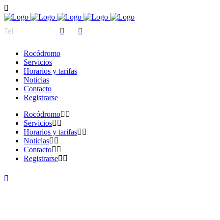
Tel:
963 38 44 88
Rocódromo
Servicios
Horarios y tarifas
Noticias
Contacto
Registrarse
Rocódromo
Servicios
Horarios y tarifas
Noticias
Contacto
Registrarse